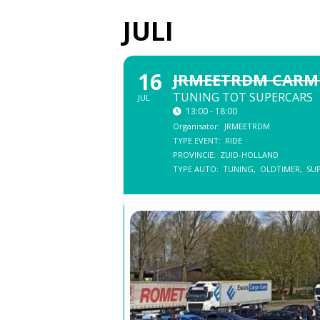
JULI
16
JRMEETRDM CARM
TUNING TOT SUPERCARS
JUL
13:00 - 18:00
Organisator:
JRMEETRDM
TYPE EVENT:
RIDE
PROVINCIE:
ZUID-HOLLAND
TYPE AUTO:
TUNING,
OLDTIMER,
SU