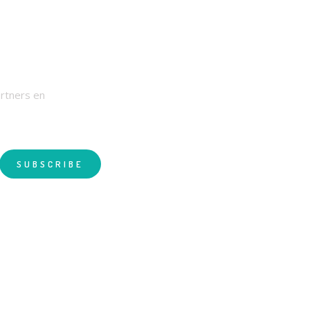
RIEF
artners en