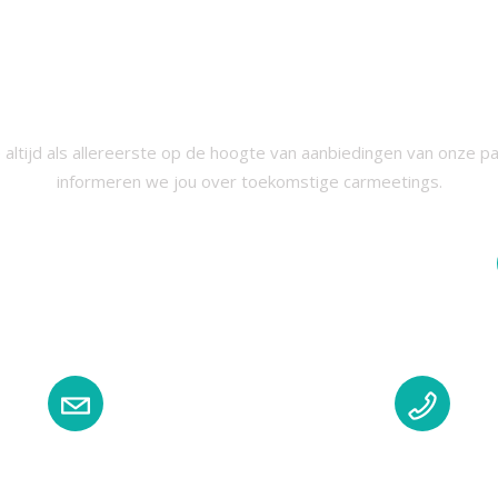
RIJF JE IN VOOR ONZE NIEUWSB
 altijd als allereerste op de hoogte van aanbiedingen van onze p
informeren we jou over toekomstige carmeetings.
EMAIL
TELEFOON