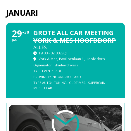
JANUARI
29
GROTE ALL CAR MEETING
30
VORK & MES HOOFDDORP
JAN
ALLES
19:00 - 02:00
(30)
Vork & Mes
, Paviljoenlaan 1, Hoofddorp
Organisator:
Shadowdrivers
TYPE EVENT:
RIDE
PROVINCIE:
NOORD-HOLLAND
TYPE AUTO:
TUNING,
OLDTIMER,
SUPERCAR,
MUSCLECAR