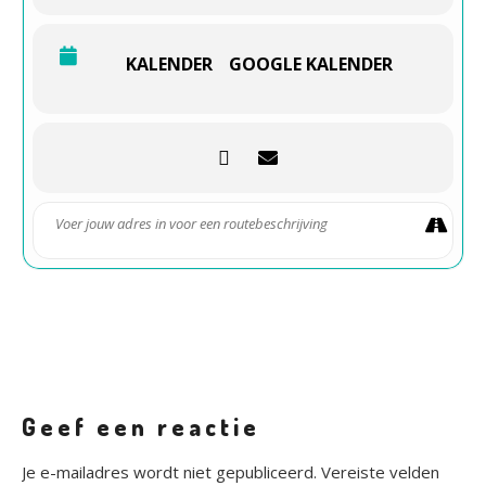
REGELS
KALENDER
GOOGLE KALENDER
-Rustig aankomen/wegrijden
-Geen burnouts/gedrift
-Ruim je troep op
-Niet revven/racen
-Niet knallen met je auto
-Houd je aan de 1,5 meter regel
Geef een reactie
Je e-mailadres wordt niet gepubliceerd.
Vereiste velden