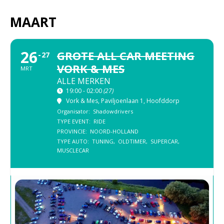
MAART
26
GROTE ALL CAR MEETING
27
VORK & MES
MRT
ALLE MERKEN
19:00 - 02:00
(27)
Vork & Mes
, Paviljoenlaan 1, Hoofddorp
Organisator:
Shadowdrivers
TYPE EVENT:
RIDE
PROVINCIE:
NOORD-HOLLAND
TYPE AUTO:
TUNING,
OLDTIMER,
SUPERCAR,
MUSCLECAR