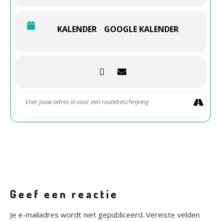
-Rustig aankomen/wegrijden
-Geen burnouts/gedrift
-Ruim je troep op
KALENDER
GOOGLE KALENDER
-Niet revven/racen
-Niet knallen met je auto
-Houd je aan de 1,5 meter regel
Geef een reactie
Je e-mailadres wordt niet gepubliceerd.
Vereiste velden