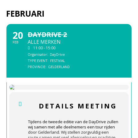
FEBRUARI
20
DAYDRIVE 2
ALLE MERKEN
FEB
11:00 - 15:00
Organisator:
DayDrive
TYPE EVENT:
FESTIVAL
PROVINCIE:
GELDERLAND
DETAILS MEETING
Tijdens de tweede editie van de DayDrive zullen
wij samen met alle deelnemers een tour rijden
door Gelderland. Wij stellen zorgvuldig een
route samen met veel afwisseling en prachtige