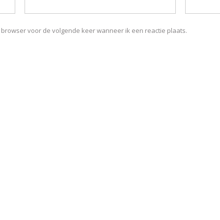
e browser voor de volgende keer wanneer ik een reactie plaats.
RIJF JE IN VOOR ONZE NIEUWSB