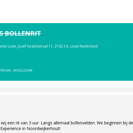
S BOLLENRIT
nte Lisse
, Jozef Israëlsstraat 11, 2162 CA, Lisse Nederland
PERCAR,
MUSCLECAR
 wij een rit van 3 uur. Langs allemaal bollenvelden. We beginnen bij d
 Experience in Noordwijkerhout!