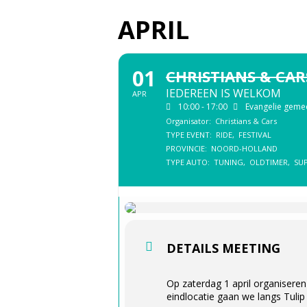
APRIL
01
CHRISTIANS & CAR
IEDEREEN IS WELKOM
APR
10:00 - 17:00
Evangelie gemee
Organisator:
Christians & Cars
TYPE EVENT:
RIDE,
FESTIVAL
PROVINCIE:
NOORD-HOLLAND
TYPE AUTO:
TUNING,
OLDTIMER,
SU
DETAILS MEETING
Op zaterdag 1 april organiseren
eindlocatie gaan we langs Tulip