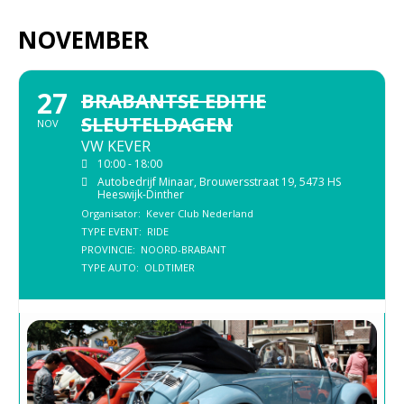
NOVEMBER
27
BRABANTSE EDITIE
SLEUTELDAGEN
NOV
VW KEVER
10:00 - 18:00
Autobedrijf Minaar
, Brouwersstraat 19, 5473 HS
Heeswijk-Dinther
Organisator:
Kever Club Nederland
TYPE EVENT:
RIDE
PROVINCIE:
NOORD-BRABANT
TYPE AUTO:
OLDTIMER