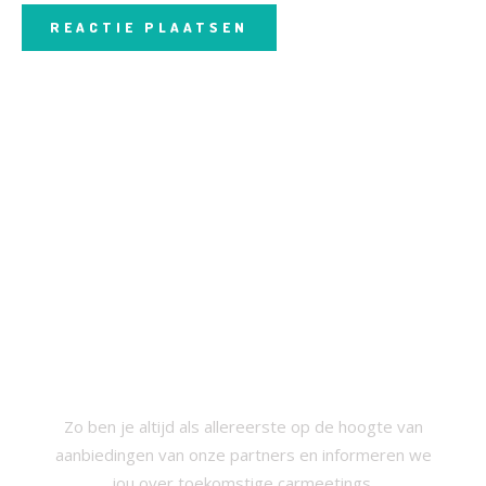
SCHRIJF JE IN VOOR ONZE
NIEUWSBRIEF
Zo ben je altijd als allereerste op de hoogte van
aanbiedingen van onze partners en informeren we
jou over toekomstige carmeetings.