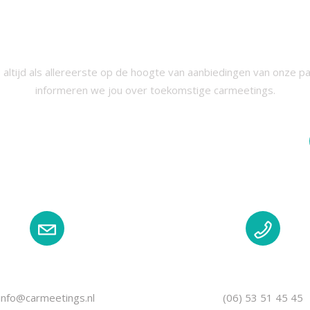
RIJF JE IN VOOR ONZE NIEUWSB
 altijd als allereerste op de hoogte van aanbiedingen van onze p
informeren we jou over toekomstige carmeetings.
EMAIL
TELEFOON
info@carmeetings.nl
(06) 53 51 45 45