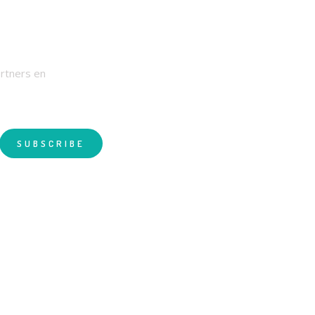
RIEF
artners en