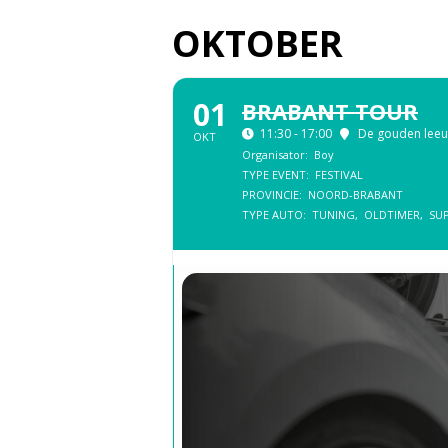
OKTOBER
01
BRABANT TOUR
11:30 - 17:00
De gouden lee
OKT
Organisator:
Boy
TYPE EVENT:
FESTIVAL
PROVINCIE:
NOORD-BRABANT
TYPE AUTO:
TUNING,
OLDTIMER,
SU