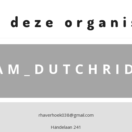
 deze organi
AM_DUTCHRI
rhaverhoek038@gmail.com
Händelaan 241