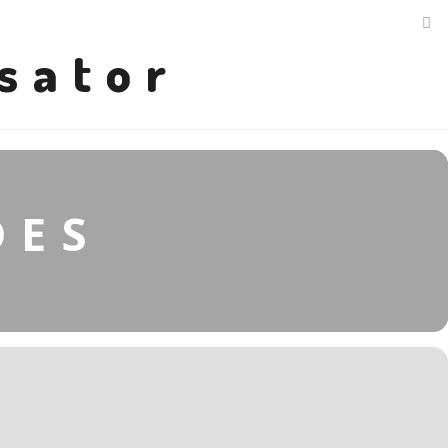
sator
DES