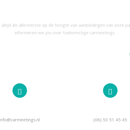
RIJF JE IN VOOR ONZE NIEUWSB
 altijd als allereerste op de hoogte van aanbiedingen van onze p
informeren we jou over toekomstige carmeetings.
EMAIL
TELEFOON
info@carmeetings.nl
(06) 53 51 45 45