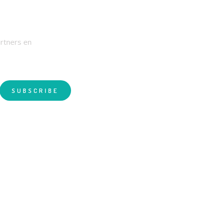
RIEF
artners en