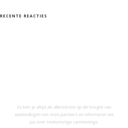
RECENTE REACTIES
SCHRIJF JE IN VOOR ONZE
NIEUWSBRIEF
Zo ben je altijd als allereerste op de hoogte van
aanbiedingen van onze partners en informeren we
jou over toekomstige carmeetings.