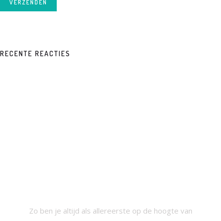
VERZENDEN
RECENTE REACTIES
SCHRIJF JE IN VOOR ONZE
NIEUWSBRIEF
Zo ben je altijd als allereerste op de hoogte van