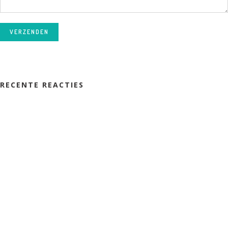
VERZENDEN
RECENTE REACTIES
SCHRIJF JE IN VOOR ONZE